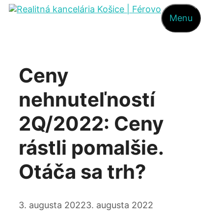
Preskočiť
Menu
na
obsah
Ceny
nehnuteľností
2Q/2022: Ceny
rástli pomalšie.
Otáča sa trh?
3. augusta 2022
3. augusta 2022