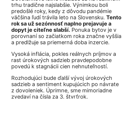
trhu tradične najslabšie. Výnimkou boli
predošlé roky, kedy z dôvodu pandémie
väčšina ľudí trávila leto na Slovensku.
Tento
rok sa už sezónnosť naplno prejavuje a
dopyt je citeľne slabší.
Ponuka bytov je v
porovnaní so začiatkom roka značne vyššia
a predlžuje sa priemerná doba inzercie.
Vysoká inflácia, pokles reálnych príjmov a
rast úrokových sadzieb pravdepodobne
povedú k stagnácii cien nehnuteľností.
Rozhodujúci bude ďalší vývoj úrokových
sadzieb a sentiment kupujúcich po návrate
z dovoleniek. Úprimne, sme mimoriadne
zvedaví na čísla za 3. štvrťrok.