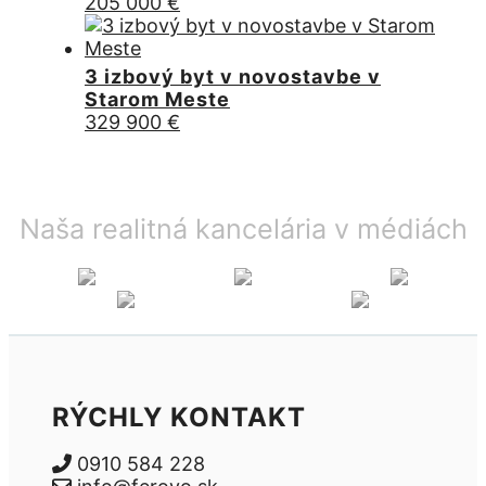
205 000
€
3 izbový byt v novostavbe v
Starom Meste
329 900
€
Naša realitná kancelária v médiách
RÝCHLY KONTAKT
0910 584 228