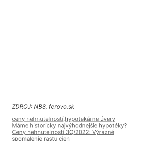
€ / m2 (Košický kraj)
Line chart. Data table with 84 rows and 2 c
ZDROJ: NBS, ferovo.sk
1Q 2005
2Q 2005
3Q 2005
4Q 200
508
514
540
530
Kategórie
ceny nehnuteľností
,
hypotekárne úvery
Máme historicky najvýhodnejšie hypotéky?
Ceny nehnuteľností 3Q/2022: Výrazné
spomalenie rastu cien