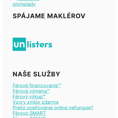
SPÁJAME MAKLÉROV
NAŠE SLUŽBY
Férové financovanie™
Férová výmena™
Férový výkup™
Vzory zmlúv zdarma
Prečo oceňovanie online nefunguje?
Férovo SMART