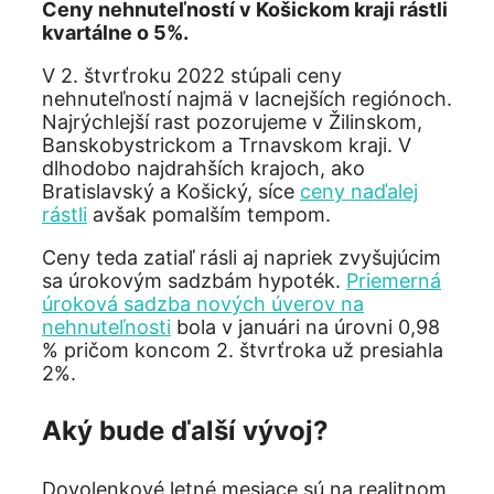
Ceny nehnuteľností v Košickom kraji rástli
kvartálne o 5%.
V 2. štvrťroku 2022 stúpali ceny
nehnuteľností najmä v lacnejších regiónoch.
Najrýchlejší rast pozorujeme v Žilinskom,
Banskobystrickom a Trnavskom kraji. V
dlhodobo najdrahších krajoch, ako
Bratislavský a Košický, síce
ceny naďalej
rástli
avšak pomalším tempom.
Ceny teda zatiaľ rásli aj napriek zvyšujúcim
sa úrokovým sadzbám hypoték.
Priemerná
úroková sadzba nových úverov na
nehnuteľnosti
bola v januári na úrovni 0,98
% pričom koncom 2. štvrťroka už presiahla
2%.
Aký bude ďalší vývoj?
Dovolenkové letné mesiace sú na realitnom