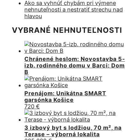
Ako sa vyhnúť chybám pri výmene
nehnuteľnosti a nestratiť strechu nad
hlavou
VYBRANÉ NEHNUTEĽNOSTI
Chránené heslom: Novostavba 5-
izb. rodinného domu v Barci: Dom
B
Prenájom: Unikátna SMART
garsónka Košice
720
€
3 izbový byt s lodžiou, 70 m², na
Terase – výborná lokalita