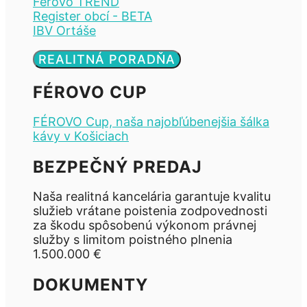
Férovo TREND
Register obcí - BETA
IBV Ortáše
REALITNÁ PORADŇA
FÉROVO CUP
FÉROVO Cup, naša najobľúbenejšia šálka
kávy v Košiciach
BEZPEČNÝ PREDAJ
Naša realitná kancelária garantuje kvalitu
služieb vrátane poistenia zodpovednosti
za škodu spôsobenú výkonom právnej
služby s limitom poistného plnenia
1.500.000 €
DOKUMENTY