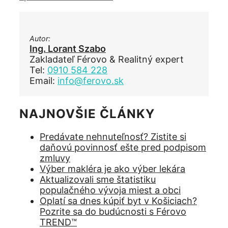
Autor:
Ing. Lorant Szabo
Zakladateľ Férovo & Realitný expert
Tel:
0910 584 228
Email:
info@ferovo.sk
NAJNOVŠIE ČLÁNKY
Predávate nehnuteľnosť? Zistite si
daňovú povinnosť ešte pred podpisom
zmluvy
Výber makléra je ako výber lekára
Aktualizovali sme štatistiku
populačného vývoja miest a obci
Oplatí sa dnes kúpiť byt v Košiciach?
Pozrite sa do budúcnosti s Férovo
TREND™