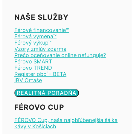
NAŠE SLUŽBY
Férové financovanie™
Férová výmena™
Férový výkup™
Vzory zmlúv zdarma
Prečo oceňovanie online nefunguje?
Férovo SMART
Férovo TREND
Register obcí - BETA
IBV Ortáše
REALITNÁ PORADŇA
FÉROVO CUP
FÉROVO Cup, naša najobľúbenejšia šálka
kávy v Košiciach