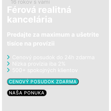
16 rokov s vami
Férová realitná
kancelária
Predajte za maximum a ušetrite
tisíce na provízii
Cenový posudok do 24h zdarma
Nízka provízia iba 2%
500+ spokojných klientov
CENOVÝ POSUDOK ZDARMA
NAŠA PONUKA