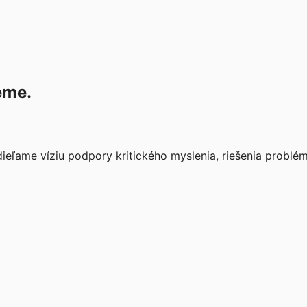
eme.
ľame víziu podpory kritického myslenia, riešenia problémo