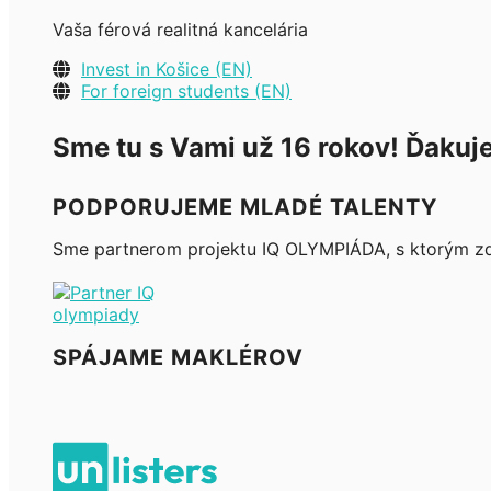
Vaša férová realitná kancelária
Invest in Košice (EN)
For foreign students (EN)
Sme tu s Vami už 16 rokov! Ďakuj
PODPORUJEME MLADÉ TALENTY
Sme partnerom projektu IQ OLYMPIÁDA, s ktorým zdie
SPÁJAME MAKLÉROV