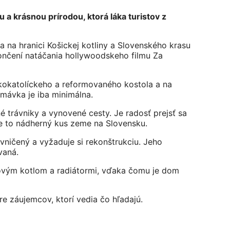
a krásnou prírodou, ktorá láka turistov z
 na hranici Košickej kotliny a Slovenského krasu
ončení natáčania hollywoodskeho filmu Za
skokatolíckeho a reformovaného kostola a na
emávka je iba minimálna.
trávniky a vynovené cesty. Je radosť prejsť sa
 Je to nádherný kus zeme na Slovensku.
vničený a vyžaduje si rekonštrukciu. Jeho
vaná.
novým kotlom a radiátormi, vďaka čomu je dom
 záujemcov, ktorí vedia čo hľadajú.