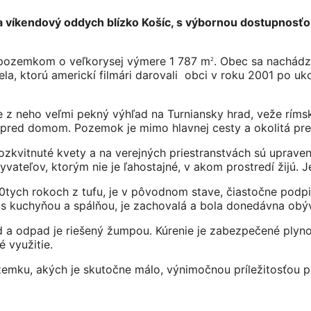
víkendový oddych blízko Košíc, s výbornou dostupnosťou 
 pozemkom o veľkorysej výmere 1 787 m
. Obec sa nachádza
2
a, ktorú americkí filmári darovali obci v roku 2001 po uk
e z neho veľmi pekný výhľad na Turniansky hrad, veže rím
ou pred domom. Pozemok je mimo hlavnej cesty a okolitá pr
vitnuté kvety a na verejných priestranstvách sú upravené 
yvateľov, ktorým nie je ľahostajné, v akom prostredí žijú.
tych rokoch z tufu, je v pôvodnom stave, čiastočne podpi
y s kuchyňou a spálňou, je zachovalá a bola donedávna obý
d a odpad je riešený žumpou. Kúrenie je zabezpečené ply
 využitie.
ku, akých je skutočne málo, výnimočnou príležitosťou pre