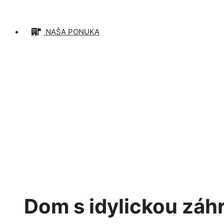
NAŠA PONUKA
PREDANÉ
Dom s idylickou záhr