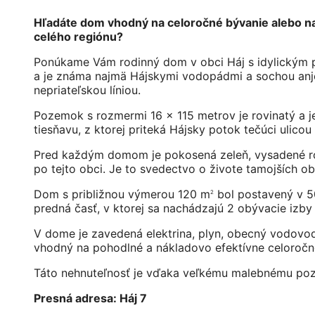
Hľadáte dom vhodný na celoročné bývanie alebo na 
celého regiónu?
Ponúkame Vám rodinný dom v obci Háj s idylickým
a je známa najmä Hájskymi vodopádmi a sochou anjel
nepriateľskou líniou.
Pozemok s rozmermi 16 x 115 metrov je rovinatý a j
tiesňavu, z ktorej priteká Hájsky potok tečúci ulic
Pred každým domom je pokosená zeleň, vysadené rozk
po tejto obci. Je to svedectvo o živote tamojších ob
Dom s približnou výmerou 120 m
bol postavený v 50
2
predná časť, v ktorej sa nachádzajú 2 obývacie izb
V dome je zavedená elektrina, plyn, obecný vodovo
vhodný na pohodlné a nákladovo efektívne celoročné
Táto nehnuteľnosť je vďaka veľkému malebnému pozem
Presná adresa: Háj 7