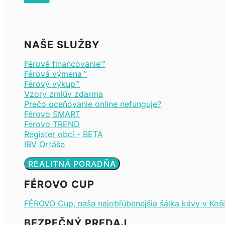
NAŠE SLUŽBY
Férové financovanie™
Férová výmena™
Férový výkup™
Vzory zmlúv zdarma
Prečo oceňovanie online nefunguje?
Férovo SMART
Férovo TREND
Register obcí - BETA
IBV Ortáše
REALITNÁ PORADŇA
FÉROVO CUP
FÉROVO Cup, naša najobľúbenejšia šálka kávy v Koši
BEZPEČNÝ PREDAJ