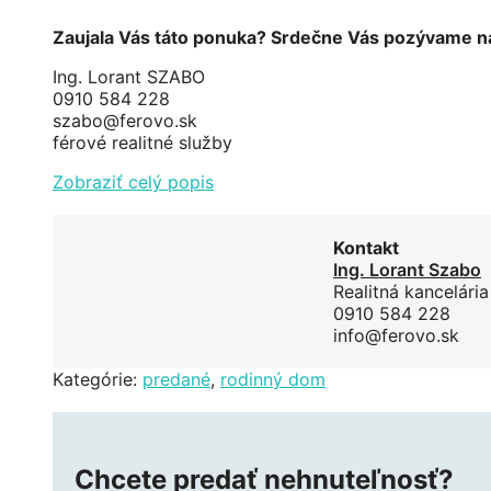
Zaujala Vás táto ponuka? Srdečne Vás pozývame n
Ing. Lorant SZABO
0910 584 228
szabo@ferovo.sk
férové realitné služby
Zobraziť celý popis
Kontakt
Ing. Lorant Szabo
Realitná kancelári
0910 584 228
info@ferovo.sk
Kategórie:
predané
,
rodinný dom
Chcete predať nehnuteľnosť?