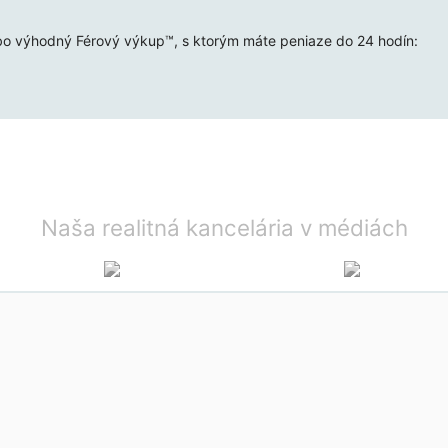
bo výhodný Férový výkup™, s ktorým máte peniaze do 24 hodín:
Naša realitná kancelária v médiách