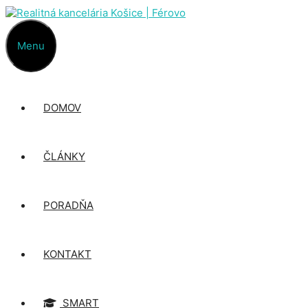
Preskočiť
na
obsah
Menu
DOMOV
ČLÁNKY
PORADŇA
KONTAKT
SMART