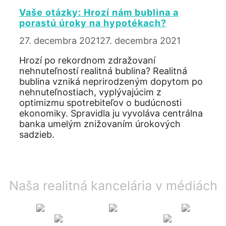
Vaše otázky: Hrozí nám bublina a
porastú úroky na hypotékach?
27. decembra 2021
27. decembra 2021
Hrozí po rekordnom zdražovaní
nehnuteľností realitná bublina? Realitná
bublina vzniká neprirodzeným dopytom po
nehnuteľnostiach, vyplývajúcim z
optimizmu spotrebiteľov o budúcnosti
ekonomiky. Spravidla ju vyvoláva centrálna
banka umelým znižovaním úrokových
sadzieb.
Naša realitná kancelária v médiách