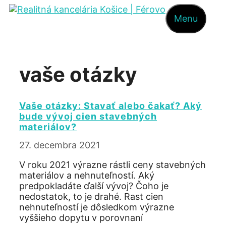
Preskočiť
Menu
na
obsah
vaše otázky
Vaše otázky: Stavať alebo čakať? Aký
bude vývoj cien stavebných
materiálov?
27. decembra 2021
V roku 2021 výrazne rástli ceny stavebných
materiálov a nehnuteľností. Aký
predpokladáte ďalší vývoj? Čoho je
nedostatok, to je drahé. Rast cien
nehnuteľností je dôsledkom výrazne
vyššieho dopytu v porovnaní