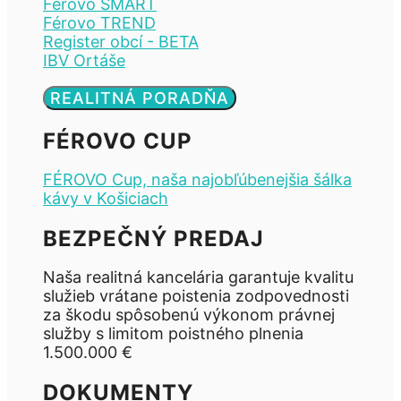
Férovo SMART
Férovo TREND
Register obcí - BETA
IBV Ortáše
REALITNÁ PORADŇA
FÉROVO CUP
FÉROVO Cup, naša najobľúbenejšia šálka
kávy v Košiciach
BEZPEČNÝ PREDAJ
Naša realitná kancelária garantuje kvalitu
služieb vrátane poistenia zodpovednosti
za škodu spôsobenú výkonom právnej
služby s limitom poistného plnenia
1.500.000 €
DOKUMENTY