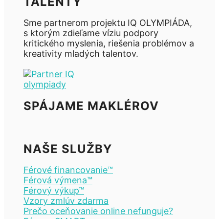
TALENTY
Sme partnerom projektu IQ OLYMPIÁDA,
s ktorým zdieľame víziu podpory
kritického myslenia, riešenia problémov a
kreativity mladých talentov.
SPÁJAME MAKLÉROV
NAŠE SLUŽBY
Férové financovanie™
Férová výmena™
Férový výkup™
Vzory zmlúv zdarma
Prečo oceňovanie online nefunguje?