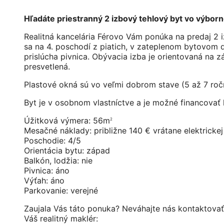
Hľadáte priestranný 2 izbový tehlový byt vo výborne
Realitná kancelária Férovo Vám ponúka na predaj 2 
sa na 4. poschodí z piatich, v zateplenom bytovom 
prislúcha pivnica. Obývacia izba je orientovaná na 
presvetlená.
Plastové okná sú vo veľmi dobrom stave (5 až 7 roč
Byt je v osobnom vlastníctve a je možné financovať
Úžitková výmera: 56m
2
Mesačné náklady: približne 140 € vrátane elektrickej
Poschodie: 4/5
Orientácia bytu: západ
Balkón, lodžia: nie
Pivnica: áno
Výťah: áno
Parkovanie: verejné
Zaujala Vás táto ponuka? Neváhajte nás kontaktovať
Váš realitný maklér: