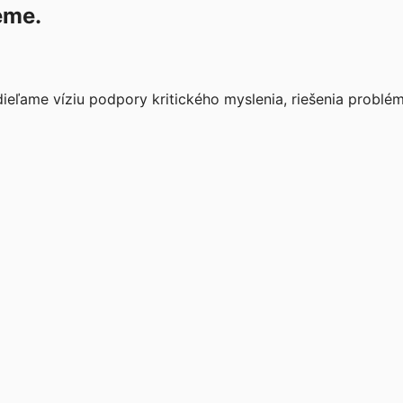
eme.
ľame víziu podpory kritického myslenia, riešenia problémo