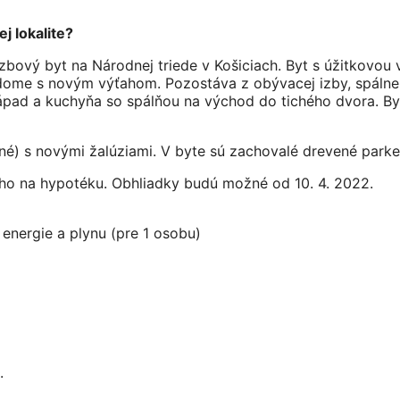
j lokalite?
izbový byt na Národnej triede v Košiciach. Byt s úžitkovo
dome s novým výťahom. Pozostáva z obývacej izby, spálne,
západ a kuchyňa so spálňou na východ do tichého dvora. Byt
né) s novými žalúziami. V byte sú zachovalé drevené parke
 ho na hypotéku. Obhliadky budú možné od 10. 4. 2022.
 energie a plynu (pre 1 osobu)
.