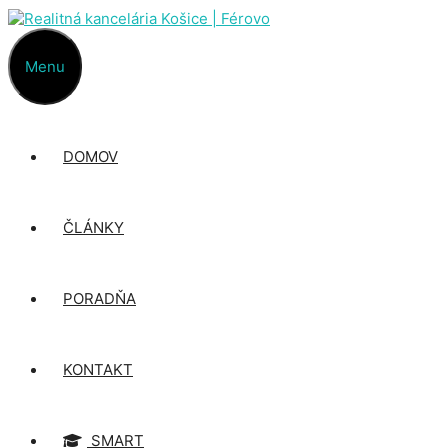
Preskočiť
na
obsah
Menu
DOMOV
ČLÁNKY
PORADŇA
KONTAKT
SMART