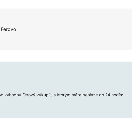
a Férovo
bo výhodný Férový výkup™, s ktorým máte peniaze do 24 hodín: