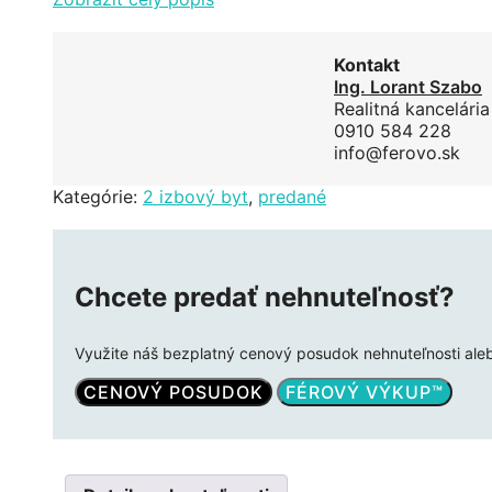
Kontakt
Ing. Lorant Szabo
Realitná kancelári
0910 584 228
info@ferovo.sk
Kategórie:
2 izbový byt
,
predané
Chcete predať nehnuteľnosť?
Využite náš bezplatný cenový posudok nehnuteľnosti ale
CENOVÝ POSUDOK
FÉROVÝ VÝKUP™