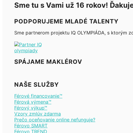
Sme tu s Vami už 16 rokov! Ďakuj
PODPORUJEME MLADÉ TALENTY
Sme partnerom projektu IQ OLYMPIÁDA, s ktorým zdie
SPÁJAME MAKLÉROV
NAŠE SLUŽBY
Férové financovanie™
Férová výmena™
Férový výkup™
Vzory zmlúv zdarma
Prečo oceňovanie online nefunguje?
Férovo SMART
Férovo TREND