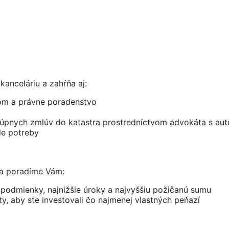
kanceláriu a zahŕňa aj:
om a právne poradenstvo
kúpnych zmlúv do katastra prostredníctvom advokáta s aut
de potreby
 a poradíme Vám:
 podmienky, najnižšie úroky a najvyššiu požičanú sumu
 aby ste investovali čo najmenej vlastných peňazí