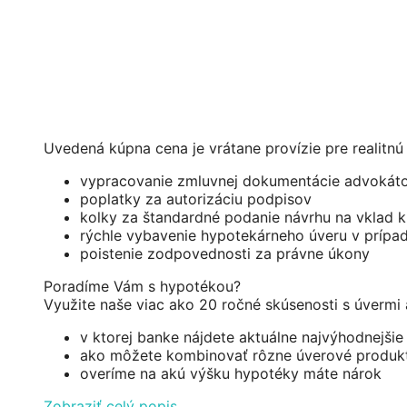
Uvedená kúpna cena je vrátane provízie pre realitnú 
vypracovanie zmluvnej dokumentácie advokát
poplatky za autorizáciu podpisov
kolky za štandardné podanie návrhu na vklad 
rýchle vybavenie hypotekárneho úveru v prípa
poistenie zodpovednosti za právne úkony
Poradíme Vám s hypotékou?
Využite naše viac ako 20 ročné skúsenosti s úvermi
v ktorej banke nájdete aktuálne najvýhodnejšie
ako môžete kombinovať rôzne úverové produkty,
overíme na akú výšku hypotéky máte nárok
Zobraziť celý popis