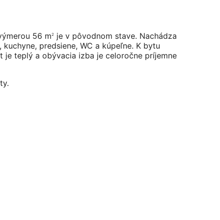
u výmerou 56 m
je v pôvodnom stave. Nachádza
2
 kuchyne, predsiene, WC a kúpeľne. K bytu
 je teplý a obývacia izba je celoročne príjemne
ty.