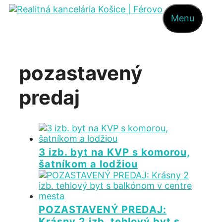
Preskočiť
Menu
na
obsah
pozastavený
predaj
3 izb. byt na KVP s komorou,
šatníkom a lodžiou
POZASTAVENÝ PREDAJ:
Krásny 2 izb. tehlový byt s