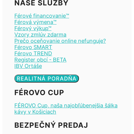
NAŠE SLUŽBY
Férové financovanie™
Férová výmena™
Férový výkup™
Vzory zmlúv zdarma
Prečo oceňovanie online nefunguje?
Férovo SMART
Férovo TREND
Register obcí - BETA
IBV Ortáše
REALITNÁ PORADŇA
FÉROVO CUP
FÉROVO Cup, naša najobľúbenejšia šálka
kávy v Košiciach
BEZPEČNÝ PREDAJ