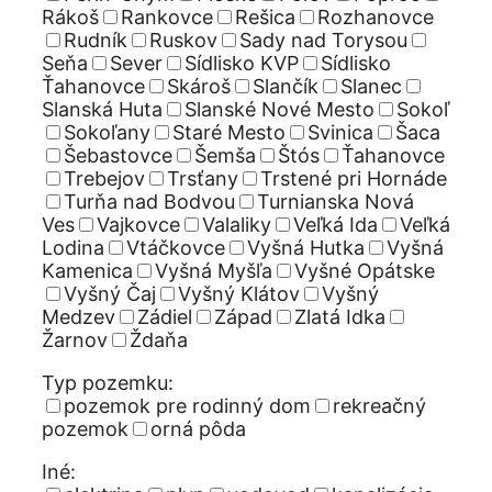
Rákoš
Rankovce
Rešica
Rozhanovce
Rudník
Ruskov
Sady nad Torysou
Seňa
Sever
Sídlisko KVP
Sídlisko
Ťahanovce
Skároš
Slančík
Slanec
Slanská Huta
Slanské Nové Mesto
Sokoľ
Sokoľany
Staré Mesto
Svinica
Šaca
Šebastovce
Šemša
Štós
Ťahanovce
Trebejov
Trsťany
Trstené pri Hornáde
Turňa nad Bodvou
Turnianska Nová
Ves
Vajkovce
Valaliky
Veľká Ida
Veľká
Lodina
Vtáčkovce
Vyšná Hutka
Vyšná
Kamenica
Vyšná Myšľa
Vyšné Opátske
Vyšný Čaj
Vyšný Klátov
Vyšný
Medzev
Zádiel
Západ
Zlatá Idka
Žarnov
Ždaňa
Typ pozemku:
pozemok pre rodinný dom
rekreačný
pozemok
orná pôda
Iné: