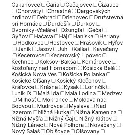
Čakanovce
Čaňa
Čečejovce
Čižatice
Chorváty
Chrastné
Dargovských
hrdinov
Debraď
Drienovec
Družstevná
pri Hornáde
Ďurďošík
Ďurkov
Dvorníky-Včeláre
Džungľa
Geča
Gyňov
Hačava
Háj
Haniska
Herľany
Hodkovce
Hosťovce
Hrašovík
Hýľov
Janík
Jasov
Juh
Kalša
Kavečany
Kecerovce
Kecerovský Lipovec
Kechnec
Kokšov-Bakša
Komárovce
Kostoľany nad Hornádom
Košická Belá
Košická Nová Ves
Košická Polianka
Košické Oľšany
Košický Klečenov
Kráľovce
Krásna
Kysak
Lorinčík
Luník IX
Malá Ida
Malá Lodina
Medzev
Milhosť
Mokrance
Moldava nad
Bodvou
Mudrovce
Myslava
Nad
jazerom
Nižná Hutka
Nižná Kamenica
Nižná Myšľa
Nižný Čaj
Nižný Klátov
Nižný Lánec
Nová Polhora
Nováčany
Nový Salaš
Obišovce
Olšovany