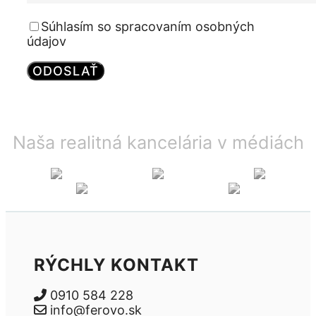
Súhlasím so spracovaním osobných
údajov
Naša realitná kancelária v médiách
RÝCHLY KONTAKT
0910 584 228
info@ferovo.sk