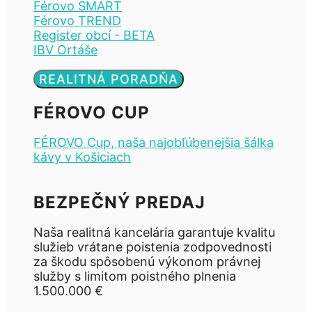
Férovo SMART
Férovo TREND
Register obcí - BETA
IBV Ortáše
REALITNÁ PORADŇA
FÉROVO CUP
FÉROVO Cup, naša najobľúbenejšia šálka
kávy v Košiciach
BEZPEČNÝ PREDAJ
Naša realitná kancelária garantuje kvalitu
služieb vrátane poistenia zodpovednosti
za škodu spôsobenú výkonom právnej
služby s limitom poistného plnenia
1.500.000 €