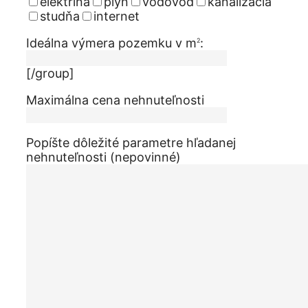
elektrina
plyn
vodovod
kanalizácia
studňa
internet
Ideálna výmera pozemku v m
:
2
[/group]
Maximálna cena nehnuteľnosti
Popíšte dôležité parametre hľadanej
nehnuteľnosti (nepovinné)