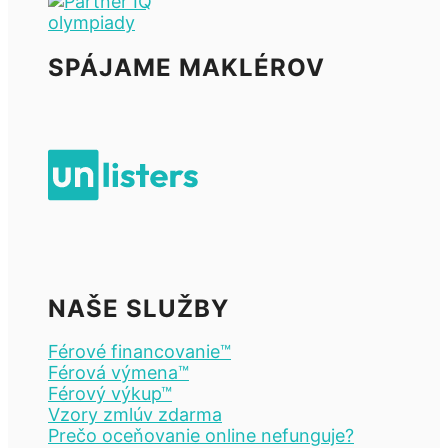
SPÁJAME MAKLÉROV
NAŠE SLUŽBY
Férové financovanie™
Férová výmena™
Férový výkup™
Vzory zmlúv zdarma
Prečo oceňovanie online nefunguje?