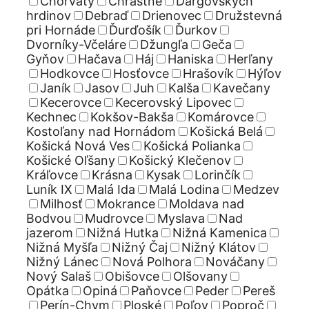
Chorváty
Chrastné
Dargovských
hrdinov
Debraď
Drienovec
Družstevná
pri Hornáde
Ďurďošík
Ďurkov
Dvorníky-Včeláre
Džungľa
Geča
Gyňov
Hačava
Háj
Haniska
Herľany
Hodkovce
Hosťovce
Hrašovík
Hýľov
Janík
Jasov
Juh
Kalša
Kavečany
Kecerovce
Kecerovský Lipovec
Kechnec
Kokšov-Bakša
Komárovce
Kostoľany nad Hornádom
Košická Belá
Košická Nová Ves
Košická Polianka
Košické Oľšany
Košický Klečenov
Kráľovce
Krásna
Kysak
Lorinčík
Luník IX
Malá Ida
Malá Lodina
Medzev
Milhosť
Mokrance
Moldava nad
Bodvou
Mudrovce
Myslava
Nad
jazerom
Nižná Hutka
Nižná Kamenica
Nižná Myšľa
Nižný Čaj
Nižný Klátov
Nižný Lánec
Nová Polhora
Nováčany
Nový Salaš
Obišovce
Olšovany
Opátka
Opiná
Paňovce
Peder
Pereš
Perín-Chym
Ploské
Poľov
Poproč