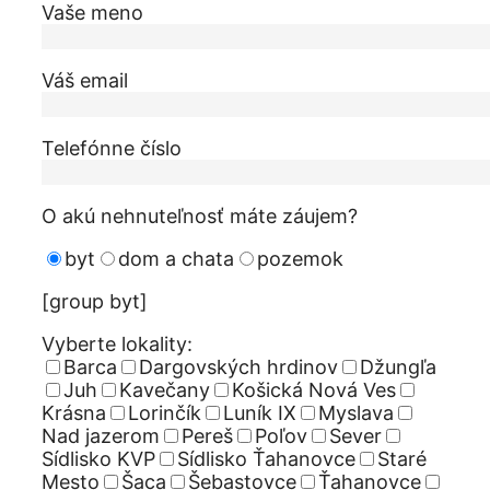
Vaše meno
Váš email
Telefónne číslo
O akú nehnuteľnosť máte záujem?
byt
dom a chata
pozemok
[group byt]
Vyberte lokality:
Barca
Dargovských hrdinov
Džungľa
Juh
Kavečany
Košická Nová Ves
Krásna
Lorinčík
Luník IX
Myslava
Nad jazerom
Pereš
Poľov
Sever
Sídlisko KVP
Sídlisko Ťahanovce
Staré
Mesto
Šaca
Šebastovce
Ťahanovce