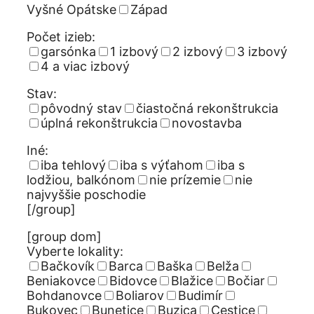
Vyšné Opátske
Západ
Počet izieb:
garsónka
1 izbový
2 izbový
3 izbový
4 a viac izbový
Stav:
pôvodný stav
čiastočná rekonštrukcia
úplná rekonštrukcia
novostavba
Iné:
iba tehlový
iba s výťahom
iba s
lodžiou, balkónom
nie prízemie
nie
najvyššie poschodie
[/group]
[group dom]
Vyberte lokality:
Bačkovík
Barca
Baška
Belža
Beniakovce
Bidovce
Blažice
Bočiar
Bohdanovce
Boliarov
Budimír
Bukovec
Bunetice
Buzica
Cestice