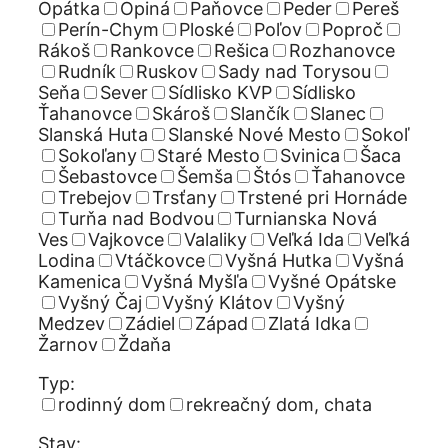
Opátka
Opiná
Paňovce
Peder
Pereš
Perín-Chym
Ploské
Poľov
Poproč
Rákoš
Rankovce
Rešica
Rozhanovce
Rudník
Ruskov
Sady nad Torysou
Seňa
Sever
Sídlisko KVP
Sídlisko
Ťahanovce
Skároš
Slančík
Slanec
Slanská Huta
Slanské Nové Mesto
Sokoľ
Sokoľany
Staré Mesto
Svinica
Šaca
Šebastovce
Šemša
Štós
Ťahanovce
Trebejov
Trsťany
Trstené pri Hornáde
Turňa nad Bodvou
Turnianska Nová
Ves
Vajkovce
Valaliky
Veľká Ida
Veľká
Lodina
Vtáčkovce
Vyšná Hutka
Vyšná
Kamenica
Vyšná Myšľa
Vyšné Opátske
Vyšný Čaj
Vyšný Klátov
Vyšný
Medzev
Zádiel
Západ
Zlatá Idka
Žarnov
Ždaňa
Typ:
rodinný dom
rekreačný dom, chata
Stav: