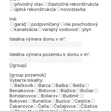
pôvodný stav
čiastočná rekonštrukcia
úplná rekonštrukcia
novostavba
Iné:
garáž
podpivničený
nie poschodový
kanalizácia
verejný vodovod
plyn
Ideálna výmera domu v m
:
2
Ideálna výmera pozemku k domu v m
:
2
[/group]
[group pozemok]
Vyberte lokality:
Bačkovík
Barca
Baška
Belža
Beniakovce
Bidovce
Blažice
Bočiar
Bohdanovce
Boliarov
Budimír
Bukovec
Bunetice
Buzica
Cestice
Čakanovce
Čaňa
Čečejovce
Čižatice