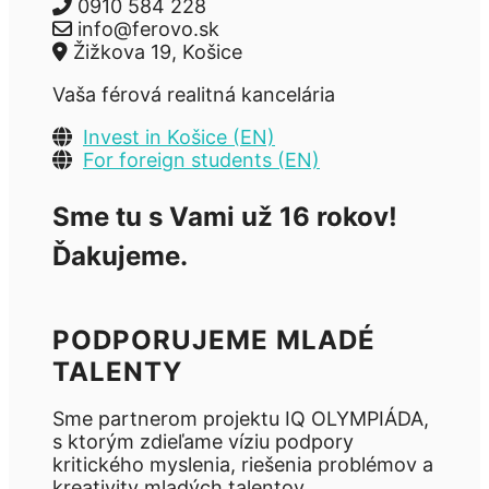
0910 584 228
info@ferovo.sk
Žižkova 19, Košice
Vaša férová realitná kancelária
Invest in Košice (EN)
For foreign students (EN)
Sme tu s Vami už 16 rokov!
Ďakujeme.
PODPORUJEME MLADÉ
TALENTY
Sme partnerom projektu IQ OLYMPIÁDA,
s ktorým zdieľame víziu podpory
kritického myslenia, riešenia problémov a
kreativity mladých talentov.