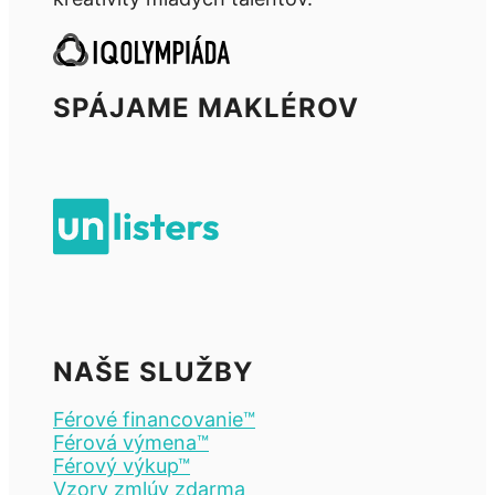
SPÁJAME MAKLÉROV
NAŠE SLUŽBY
Férové financovanie™
Férová výmena™
Férový výkup™
Vzory zmlúv zdarma