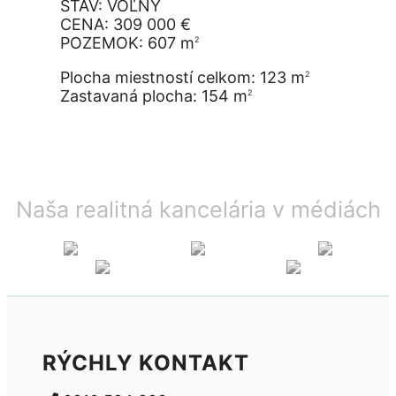
STAV: VOĽNÝ
CENA: 309 000 €
POZEMOK: 607 m
2
Plocha miestností celkom: 123 m
2
Zastavaná plocha: 154 m
2
Naša realitná kancelária v médiách
RÝCHLY KONTAKT