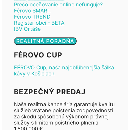
Prečo oceňovanie online nefunguje?
Férovo SMART
Férovo TREND
Register obcí - BETA
IBV Ortáše
REALITNÁ PORADŇA
FÉROVO CUP
FÉROVO Cup, naša najobľúbenejšia šálka
kávy v Košiciach
BEZPEČNÝ PREDAJ
Naša realitná kancelária garantuje kvalitu
služieb vrátane poistenia zodpovednosti
za škodu spôsobenú výkonom právnej
služby s limitom poistného plnenia
1.500.000 €